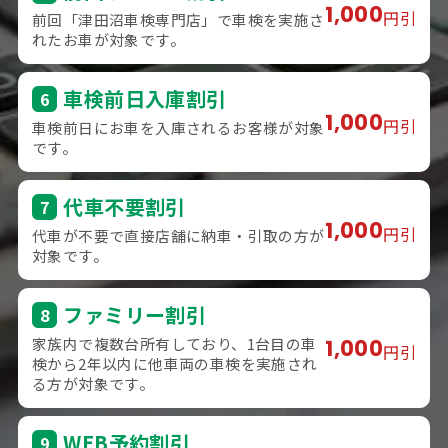
1,000
円引
前回「津田沼車検専門店」で車検を実施さ
れたお車が対象です。
車検前日入庫割引
6
1,000
円引
車検前日にお車を入庫されるお客様が対象
です。
代車不要割引
7
1,000
円引
代車が不要で直接店舗に納車・引取の方が
対象です。
ファミリー割引
8
家族内で複数台所有しており、1台目の車
1,000
円引
検から2年以内に他車両の車検を実施され
る方が対象です。
WEB予約割引
9