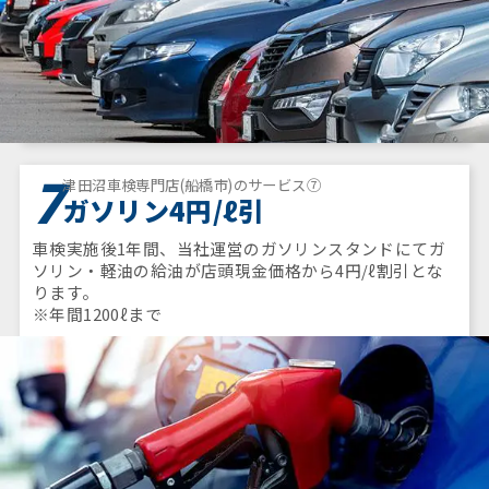
7
津田沼車検専門店(船橋市)のサービス⑦
ガソリン4円/ℓ引
車検実施後1年間、当社運営のガソリンスタンドにてガ
ソリン・軽油の給油が店頭現金価格から4円/ℓ割引とな
ります。
※年間1200ℓまで