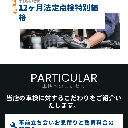
特
車検実施後
典
12ヶ月法定点検特別価
4
格
PARTICULAR
車検へのこだわり
当店の車検に対するこだわりをご紹介い
たします。
事前立ち会いお見積りと整備料金の