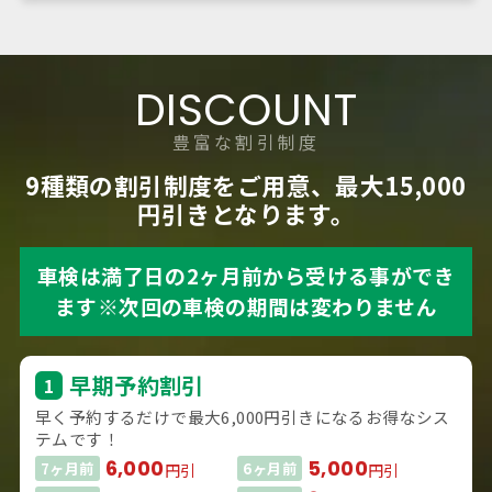
DISCOUNT
豊富な割引制度
9種類の割引制度をご用意、最大15,000
円引きとなります。
車検は満了日の2ヶ月前から受ける事ができ
ます
※次回の車検の期間は変わりません
早期予約割引
1
早く予約するだけで最大6,000円引きになるお得なシス
テムです！
6,000
5,000
7ヶ月前
6ヶ月前
円引
円引