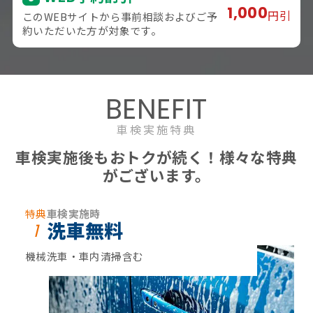
1,000
円引
このWEBサイトから事前相談およびご予
約いただいた方が対象です。
BENEFIT
車検実施特典
車検実施後もおトクが続く！様々な特典
がございます。
特典
車検実施時
洗車無料
1
機械洗車・車内清掃含む