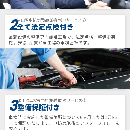
2
津田沼車検専門店(船橋市)のサービス②
全て法定点検付き
最新設備の整備専門認証工場で、法定点検・整備を実
施。安さ+品質が当工場の車検基準です。
3
津田沼車検専門店(船橋市)のサービス③
整備保証付き
車検時に実施した整備箇所について6ヶ月または1万km
まで保証いたします。車検実施後のアフターフォローも
安心です。