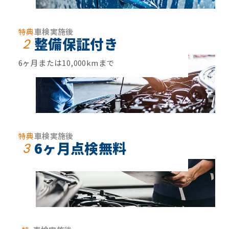
特典
車検実施後
整備保証付き
2
6ヶ月または10,000kmまで
特典
車検実施後
6ヶ月点検無料
3