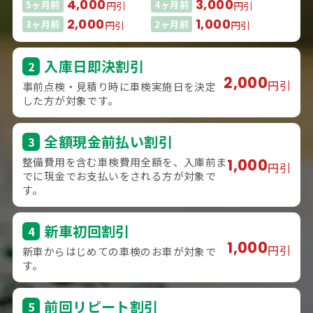
4,000
3,000
5ヶ月前
4ヶ月前
円引
円引
2,000
1,000
3ヶ月前
2ヶ月前
円引
円引
入庫日即決割引
2
2,000
円引
事前点検・見積り時に車検実施日を決定
した方が対象です。
全額現金前払い割引
3
整備費用を含む車検費用全額を、入庫前ま
1,000
円引
でに現金でお支払いをされる方が対象で
す。
新車初回割引
4
1,000
円引
新車からはじめての車検のお車が対象で
す。
前回リピート割引
5