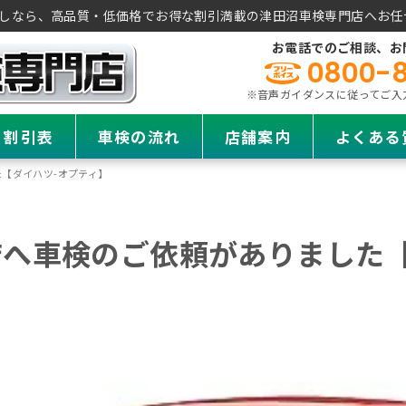
しなら、高品質・低価格でお得な割引満載の津田沼車検専門店へお任
お電話でのご相談、お
0800-
※音声ガイダンスに従ってご入力く
・割引表
車検の流れ
店舗案内
よくある
【ダイハツ-オプティ】
へ車検のご依頼がありました【