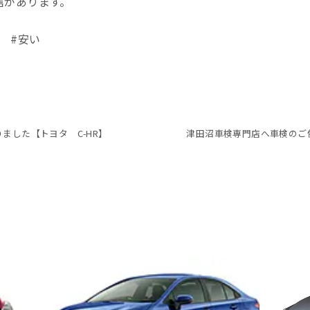
信があります。
 #安い
ました【トヨタ C-HR】
津田沼車検専門店へ車検のご