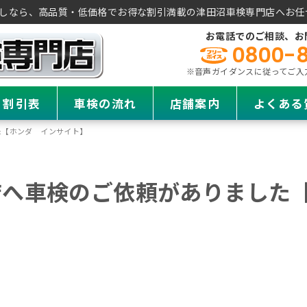
しなら、高品質・低価格でお得な割引満載の津田沼車検専門店へお任
お電話でのご相談、お
0800-
※音声ガイダンスに従ってご入力く
・割引表
車検の流れ
店舗案内
よくある
た【ホンダ インサイト】
店へ車検のご依頼がありました